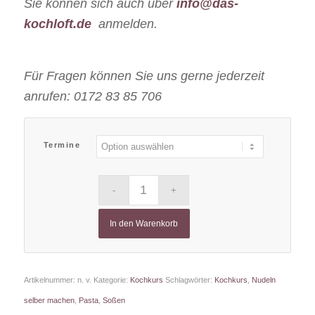
Sie können sich auch über
info@das-
kochloft.de
anmelden.
Für Fragen können Sie uns gerne jederzeit
anrufen: 0172 83 85 706
Termine
In den Warenkorb
Artikelnummer:
n. v.
Kategorie:
Kochkurs
Schlagwörter:
Kochkurs
,
Nudeln
selber machen
,
Pasta
,
Soßen