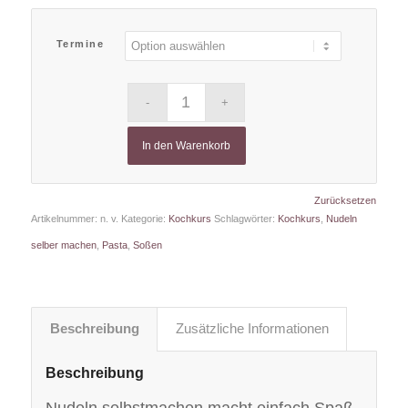
Termine
In den Warenkorb
Zurücksetzen
Artikelnummer:
n. v.
Kategorie:
Kochkurs
Schlagwörter:
Kochkurs
,
Nudeln
selber machen
,
Pasta
,
Soßen
Beschreibung
Zusätzliche Informationen
Beschreibung
Nudeln selbstmachen macht einfach Spaß,